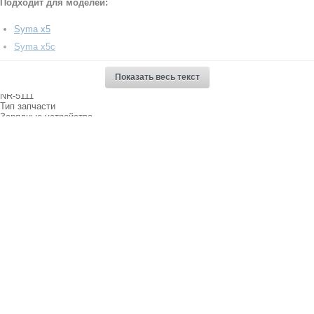
Подходит для моделей:
Syma x5
Syma x5c
Syma x5sc
Показать весь текст
Syma x5sw
Артикул
NR-5111
Тип запчасти
Зарядные устройства
Напряжение
Syma
Разъём (мама)
Q-1029 / Q-2024 / Q-2013 / Q-2025
Отзывы о товаре Зарядное устройство USB для
Syma x5 x5c x5sc x5sw
Свернуть
Оценить товар
Поставьте оценку
Достоинства:
Недостатки: