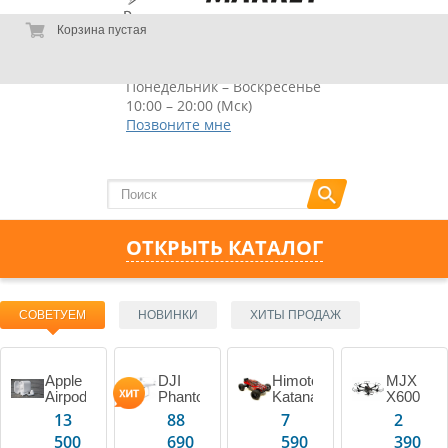
Корзина пустая
8 (495) 127-09-55
Понедельник – Воскресенье
 function() { BX.ajax.post(
10:00 – 20:00 (Мск)
Позвоните мне
3_adapt_theme3/components/bitrix/system.auth.form/ms_auth_v3_fp/ajax.php',
 '/auth?forgot_password=yes' }, BX.delegate(function(result) {
) ); } } }); authPopup.show(); }
ОТКРЫТЬ КАТАЛОГ
СОВЕТУЕМ
НОВИНКИ
ХИТЫ ПРОДАЖ
Apple
DJI
Himoto
MJX
Airpods
Phantom
Katana
X600
белый
4
13
88
7
2
Advanced
500
690
590
390