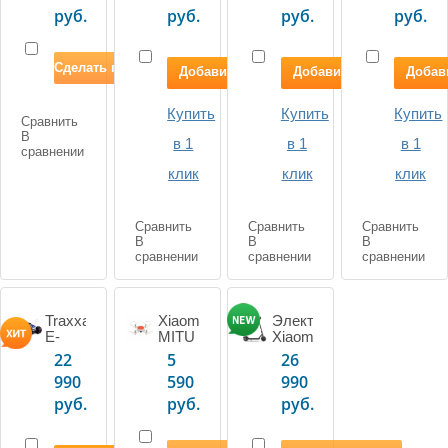
руб.
руб.
руб.
руб.
Сделать предзаказ
Добавить в корзину
Добавить в корзину
Добав
Купить
Купить
Купить
Сравнить
В
в 1
в 1
в 1
сравнении
клик
клик
клик
Сравнить
Сравнить
Сравнить
В
В
В
сравнении
сравнении
сравнении
Traxxas
Xiaomi
Электросамокат
E-
MITU
Xiaomi
Revo
Drone
(MI)
22
5
26
1/16
720p
Mijia
990
590
990
TQ
M365
Fast
Electric
руб.
руб.
руб.
Charger
Scooter
(International)